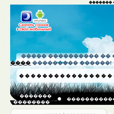
������� 
����� ���������� �� 
����
��������� ������!
�
�
�
�
�
�
�
�
�
�
�
�
�
�
�
�
�������
����������
��������