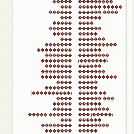
�����
���������
���
������ �����
������
������ ����
���
������
�����
����
������
������
�����
�����
���
�������
�������
����������
���������
������
�������
��������
��������
(�������)
�������
������
��������
�������
��������
����������
����
�����
�������
�����
(����������)
����� ��
����
������ ���
�����
������
�����
��������
����� ������
��� (�����)
���
������
��������
��������
�������
�����