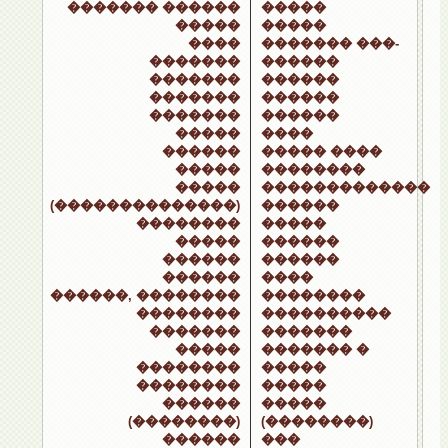
������� ������
�����
�����
�����
����
������� ���-
�������
������
�������
������
�������
������
�������
������
�����
����
������
����� ����
�����
��������
�����
�������������
(��������������)
������
��������
�����
�����
������
������
������
������
����
������, ��������
��������
��������
����������
�������
�������
�����
������� �
��������
�����
��������
�����
������
�����
(��������)
(��������)
������
���