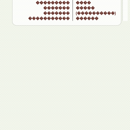
���������
����
�������
�����
�������
(����������)
�����������
������