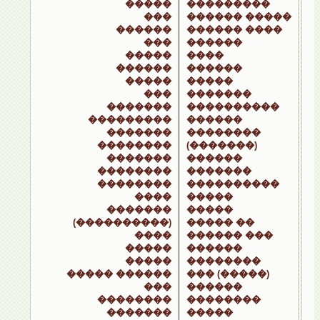
�����
���������
���
������ �����
������
������ ����
���
������
�����
����
������
������
�����
�����
���
�������
�������
����������
���������
������
�������
��������
��������
(�������)
�������
������
��������
�������
��������
����������
����
�����
�������
�����
(����������)
����� ��
����
������ ���
�����
������
�����
��������
����� ������
��� (�����)
���
������
��������
��������
�������
�����