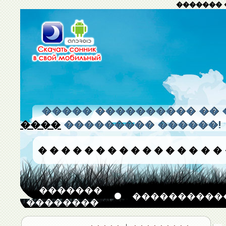
������� 
����� ���������� �� 
����
��������� ������!
�
�
�
�
�
�
�
�
�
�
�
�
�
�
�
�
�������
����������
��������