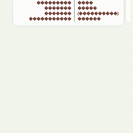
���������
����
�������
�����
�������
(����������)
�����������
������