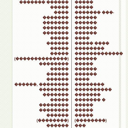
������� ������
�����
�����
�����
����
������� ���-
�������
������
�������
������
�������
������
�������
������
�����
����
������
����� ����
�����
��������
�����
�������������
(��������������)
������
��������
�����
�����
������
������
������
������
����
������, ��������
��������
��������
����������
�������
�������
�����
������� �
��������
�����
��������
�����
������
�����
(��������)
(��������)
������
���