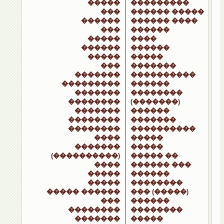
�����
���������
���
������ �����
������
������ ����
���
������
�����
����
������
������
�����
�����
���
�������
�������
����������
���������
������
�������
��������
��������
(�������)
�������
������
��������
�������
��������
����������
����
�����
�������
�����
(����������)
����� ��
����
������ ���
�����
������
�����
��������
����� ������
��� (�����)
���
������
��������
��������
�������
�����