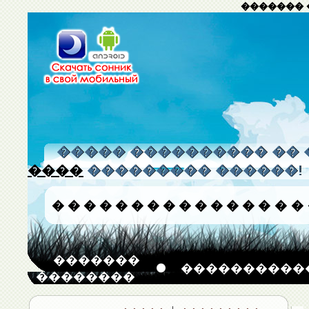
������� 
����� ���������� �� 
����
��������� ������!
�
�
�
�
�
�
�
�
�
�
�
�
�
�
�
�
�������
����������
��������