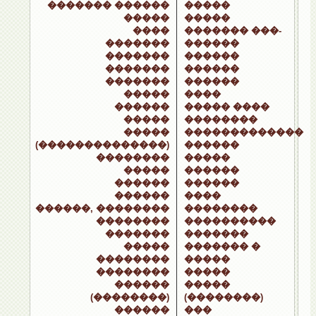
������� ������
�����
�����
�����
����
������� ���-
�������
������
�������
������
�������
������
�������
������
�����
����
������
����� ����
�����
��������
�����
�������������
(��������������)
������
��������
�����
�����
������
������
������
������
����
������, ��������
��������
��������
����������
�������
�������
�����
������� �
��������
�����
��������
�����
������
�����
(��������)
(��������)
������
���