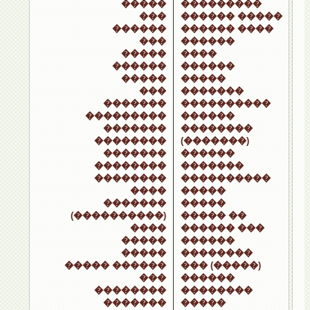
�����
���������
���
������ �����
������
������ ����
���
������
�����
����
������
������
�����
�����
���
�������
�������
����������
���������
������
�������
��������
��������
(�������)
�������
������
��������
�������
��������
����������
����
�����
�������
�����
(����������)
����� ��
����
������ ���
�����
������
�����
��������
����� ������
��� (�����)
���
������
��������
��������
�������
�����