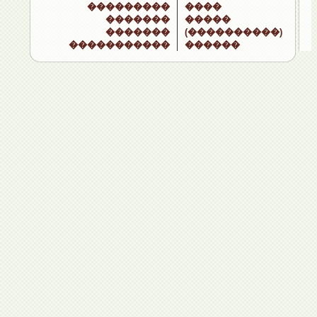
���������
����
�������
�����
�������
(����������)
�����������
������