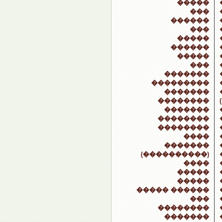
�����
���
������
���
�����
������
�����
���
�������
���������
�������
��������
�������
��������
��������
����
�������
(����������)
����
�����
�����
����� ������
���
��������
�������