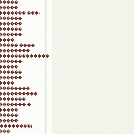
�����
�����
������� ���-
������
������
������
������
����
����� ����
��������
�������������
������
�����
������
������
����
��������
����������
�������
������� �
�����
�����
�����
(��������)
���