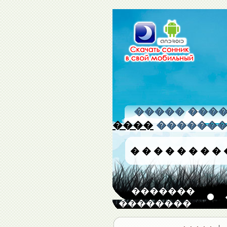
����� �����
����
�������
�
�
�
�
�
�
�
�
�������
��������