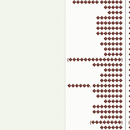
������� ������
�����
����
�������
�������
�������
�������
�����
������
�����
�����
(��������������)
��������
�����
������
������
������, ��������
��������
�������
�����
��������
��������
������
(��������)
������