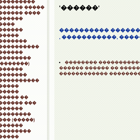
���������
'������'
������ �����
������ ����
������
����
������
���������� ������,
�����
, �����������, �����
�������
����������
������
��������
�������� �����������
(�������)
������ ������ �� ����
������
������������ ��������
�������
����������
�����
�����
����� ��
������ ���
������
��������
��� (�����)
������
��������
�����