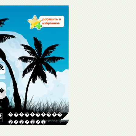
�
�
����������
�������