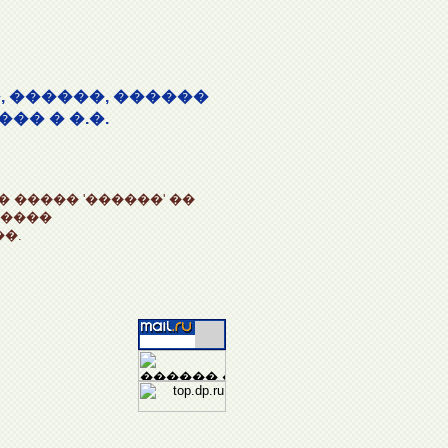
 ������, ������
�� � �.�.
 ����� '������' ��
�����
�.