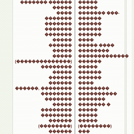
������� ������
�����
�����
�����
����
������� ���-
�������
������
�������
������
�������
������
�������
������
�����
����
������
����� ����
�����
��������
�����
�������������
(��������������)
������
��������
�����
�����
������
������
������
������
����
������, ��������
��������
��������
����������
�������
�������
�����
������� �
��������
�����
��������
�����
������
�����
(��������)
(��������)
������
���