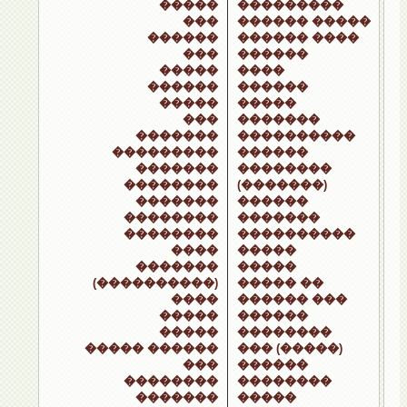
�����
���������
���
������ �����
������
������ ����
���
������
�����
����
������
������
�����
�����
���
�������
�������
����������
���������
������
�������
��������
��������
(�������)
�������
������
��������
�������
��������
����������
����
�����
�������
�����
(����������)
����� ��
����
������ ���
�����
������
�����
��������
����� ������
��� (�����)
���
������
��������
��������
�������
�����