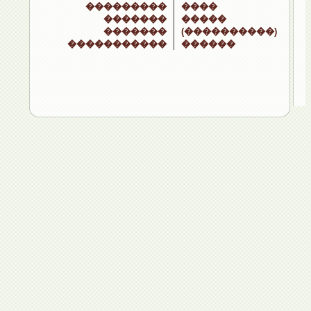
���������
����
�������
�����
�������
(����������)
�����������
������