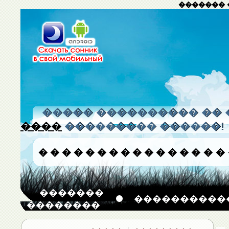
������� 
����� ���������� �� 
����
��������� ������!
�
�
�
�
�
�
�
�
�
�
�
�
�
�
�
�
�������
����������
��������