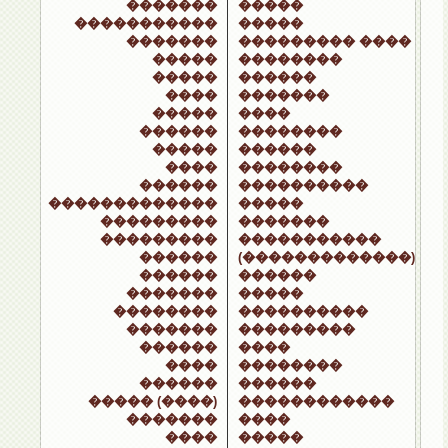
�������
�����
�����������
�����
�������
��������� ����
�����
��������
�����
������
����
�������
�����
����
������
��������
�����
������
����
��������
������
����������
�������������
�����
���������
�������
���������
�����������
������
(�������������)
������
������
�������
�����
��������
����������
�������
���������
������
����
����
��������
������
������
����� (����)
������������
�������
����
����
�����