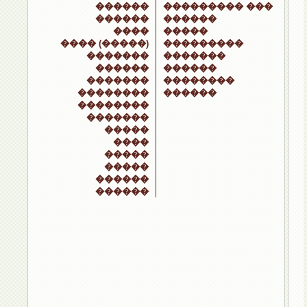
������
��������� ���
������
������
����
�����
���� (�����)
���������
�������
�������
������
������
�������
��������
��������
������
��������
�������
�����
����
�����
�����
������
������