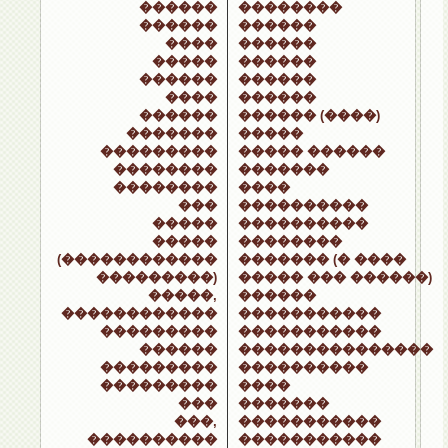
������
��������
������
������
����
������
�����
������
������
������
����
������
������
������ (����)
�������
�����
���������
����� ������
��������
�������
��������
����
���
����������
�����
����������
�����
��������
(������������
������� (� ����
���������)
����� ��� ������)
�����,
������
������������
�����������
���������
�����������
������
���������������
���������
����������
���������
����
���
�������
���,
�����������
����������
�����������