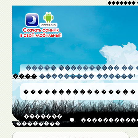
������� 
����� ���������� �� 
����
��������� ������!
�
�
�
�
�
�
�
�
�
�
�
�
�
�
�
�
�������
����������
��������