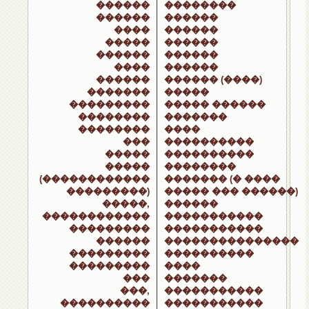
������
��������
������
������
����
������
�����
������
������
������
����
������
������
������ (����)
�������
�����
���������
����� ������
��������
�������
��������
����
���
����������
�����
����������
�����
��������
(������������
������� (� ����
���������)
����� ��� ������)
�����,
������
������������
�����������
���������
�����������
������
���������������
���������
����������
���������
����
���
�������
���,
�����������
����������
�����������