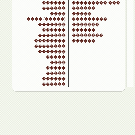
������
��������� ���
������
������
����
�����
���� (�����)
���������
�������
�������
������
������
�������
��������
��������
������
��������
�������
�����
����
�����
�����
������
������