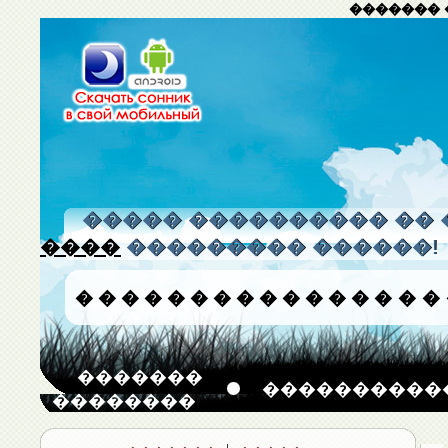
������� 
����� ���������� �� 
����
��������� ������!
�
�
�
�
�
�
�
�
�
�
�
�
�
�
�
�
�������
����������
��������