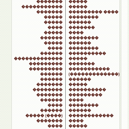
�������
�����
�����������
�����
�������
��������� ����
�����
��������
�����
������
����
�������
�����
����
������
��������
�����
������
����
��������
������
����������
�������������
�����
���������
�������
���������
�����������
������
(�������������)
������
������
�������
�����
��������
����������
�������
���������
������
����
����
��������
������
������
����� (����)
������������
�������
����
����
�����