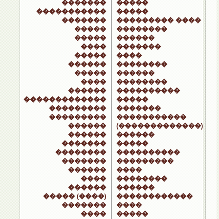
�������
�����
�����������
�����
�������
��������� ����
�����
��������
�����
������
����
�������
�����
����
������
��������
�����
������
����
��������
������
����������
�������������
�����
���������
�������
���������
�����������
������
(�������������)
������
������
�������
�����
��������
����������
�������
���������
������
����
����
��������
������
������
����� (����)
������������
�������
����
����
�����