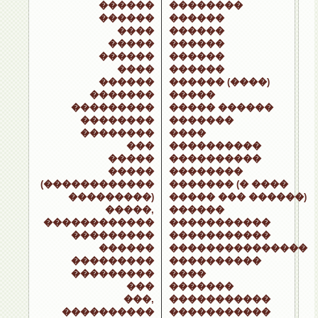
������
��������
������
������
����
������
�����
������
������
������
����
������
������
������ (����)
�������
�����
���������
����� ������
��������
�������
��������
����
���
����������
�����
����������
�����
��������
(������������
������� (� ����
���������)
����� ��� ������)
�����,
������
������������
�����������
���������
�����������
������
���������������
���������
����������
���������
����
���
�������
���,
�����������
����������
�����������