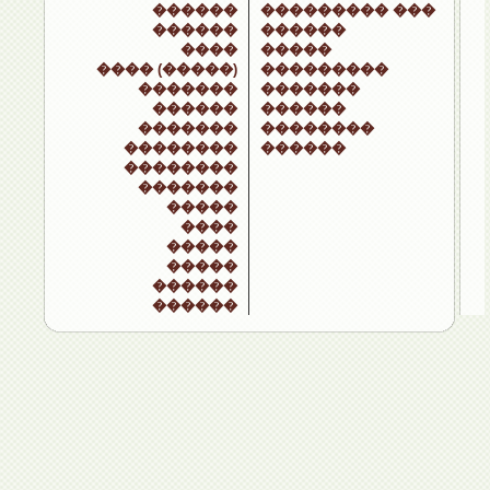
������
��������� ���
������
������
����
�����
���� (�����)
���������
�������
�������
������
������
�������
��������
��������
������
��������
�������
�����
����
�����
�����
������
������