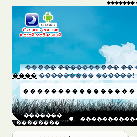
������� 
����� ���������� �� 
����
��������� ������!
�
�
�
�
�
�
�
�
�
�
�
�
�
�
�
�
�������
����������
��������