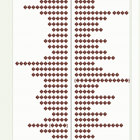
�������
�����
�����������
�����
�������
��������� ����
�����
��������
�����
������
����
�������
�����
����
������
��������
�����
������
����
��������
������
����������
�������������
�����
���������
�������
���������
�����������
������
(�������������)
������
������
�������
�����
��������
����������
�������
���������
������
����
����
��������
������
������
����� (����)
������������
�������
����
����
�����