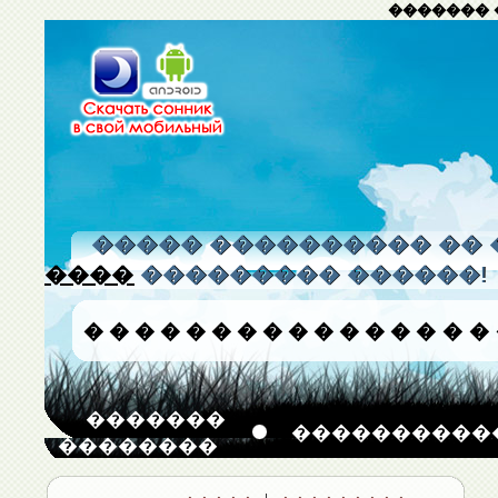
������� 
����� ���������� �� 
����
��������� ������!
�
�
�
�
�
�
�
�
�
�
�
�
�
�
�
�
�������
����������
��������