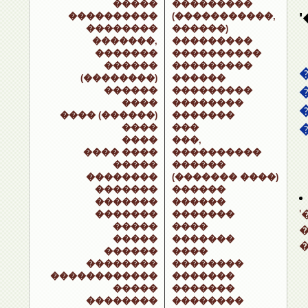
�����
���������
����������
(�����������,
��������
������)
�������,
���������
�������
����������
������
���������
(��������)
������
������
���������
����
��������
���� (������)
�������
����
���
����
���,
���� ����
����������
�����
������
��������
(������� ����)
�������
������
�������
������
�������
�������
�����
����
�����
�������
������
����
��������
��������
������������
�������
�����
�������
��������
��������