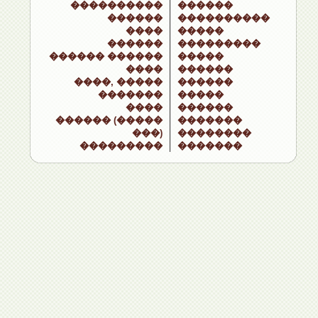
����������
������
������
����������
����
�����
������
���������
������ ������
�����
����
������
����, �����
������
�������
�����
����
������
������ (�����
�������
���)
��������
���������
�������