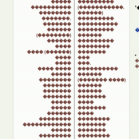
�����
���������
����������
(�����������,
��������
������)
�������,
���������
�������
����������
������
���������
(��������)
������
������
���������
����
��������
���� (������)
�������
����
���
�
����
���,
�
���� ����
����������
�����
������
��������
(������� ����)
�������
������
�������
������
�������
�������
�����
����
�����
�������
������
����
��������
��������
������������
�������
�����
�������
��������
��������