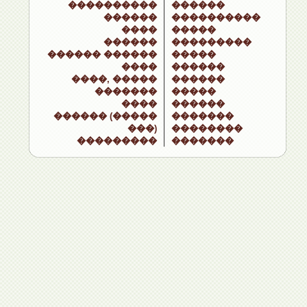
����������
������
������
����������
����
�����
������
���������
������ ������
�����
����
������
����, �����
������
�������
�����
����
������
������ (�����
�������
���)
��������
���������
�������