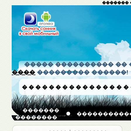
������� 
����� ���������� �� 
����
��������� ������!
�
�
�
�
�
�
�
�
�
�
�
�
�
�
�
�
�������
����������
��������