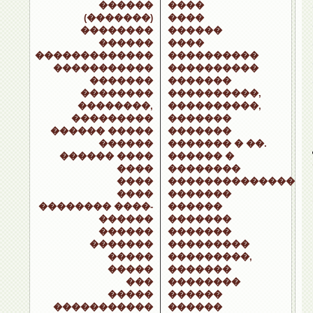
������
����
(�������)
����
��������
������
������
����
�������������
����������
�����������
����������
�������
�������
��������
����������,
��������,
����������,
���������
�������
������ �����
�������
������
������� � ��.
������ ����
������ �
����
��������
����
��������������
����
�������
�������� ����-
������
������
�������
������
�������
�������
���������
�����
���������,
�����
�������
���
��������
�����
������
�����������
������