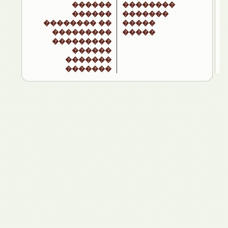
������
��������
������
�������
�������� ��
�����
���������
�����
���������
������
�������
�������