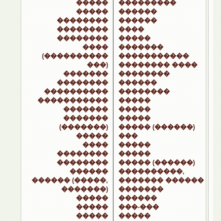
�����
���������
�����
������
��������
������
��������
����
��������
�����
����
�������
(����������
�����������
���)
�������� ����
�������
��������
��������
������
����������
��������
�����������
�����
�������
�����
�������
�����
(�������)
����� (������)
�����
���
����
�����
��������
�����
��������
����� (������)
������
����������,
������ (�����,
������� ������
�������)
�������
�����
������
�����
���-���
�����
�����