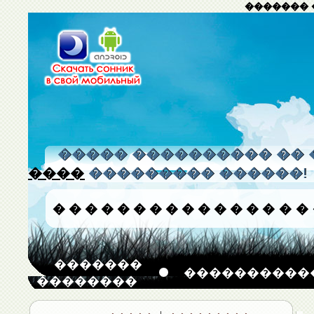
������� 
����� ���������� �� 
����
��������� ������!
�
�
�
�
�
�
�
�
�
�
�
�
�
�
�
�
�������
����������
��������