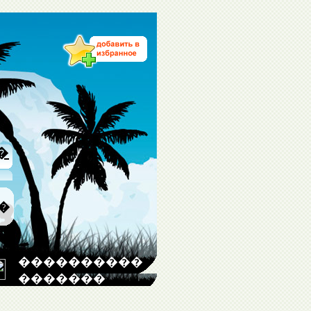
�
�
����������
�������