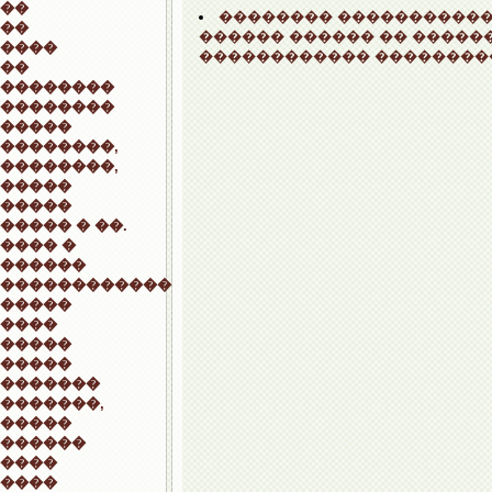
��
�������� ����������� 
��
������ ������ �� �����
����
������������ ��������
��
��������
��������
�����
��������,
��������,
�����
�����
����� � ��.
���� �
������
������������
�����
����
�����
�����
�������
�������,
�����
������
����
����