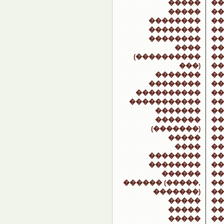
�����
��
�����
��
��������
��
��������
��
��������
��
����
��
(����������
��
���)
��
�������
��
��������
��
����������
��
�����������
��
�������
��
�������
��
(�������)
��
�����
��
����
��
��������
��
��������
��
������
��
������ (�����,
��
�������)
��
�����
��
�����
��
�����
��