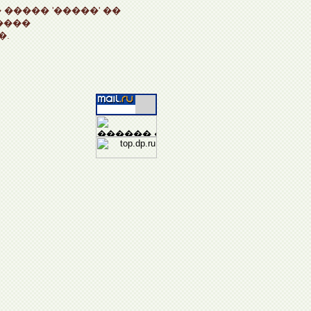
����� '�����' ��
����
�.