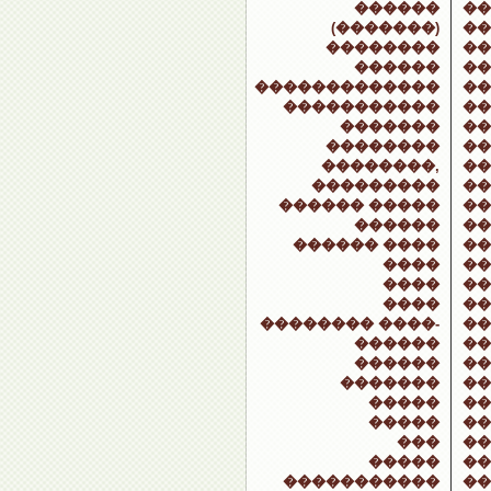
������
��
(�������)
��
��������
��
������
��
�������������
��
�����������
��
�������
��
��������
��
��������,
��
���������
��
������ �����
��
������
��
������ ����
��
����
��
����
��
����
��
�������� ����-
��
������
��
������
��
�������
��
�����
��
�����
��
���
��
�����
��
�����������
��