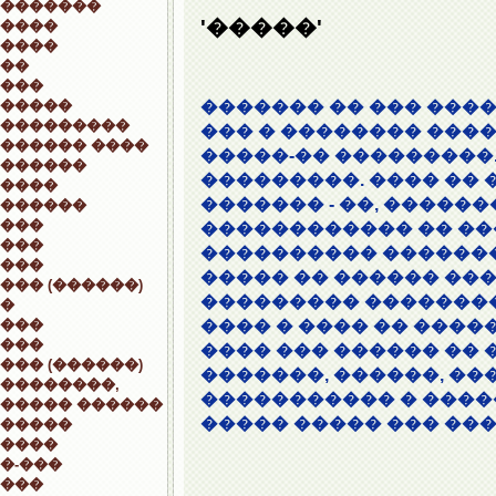
�������
'�����'
����
����
��
���
�����
������� �� ��� ����
���������
��� � �������� ���
������ ����
�����-�� ���������
������
���������. ���� �� 
����
������� - ��, ������
������
���
������������ �� �
���
���������� �������
���
����� �� ������ ���
��� (������)
��������� ��������
�
���
���� � ���� �� ����
���
���� ��� ������ �� 
��� (������)
�������, ������, ��
��������,
����������� � ����
����� ������
����� ����� ��� ���
�����
����
�-���
���