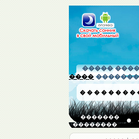
����� �����
����
�������
�
�
�
�
�
�
�
�
�������
��������