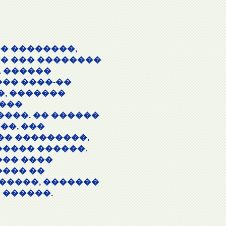
� ��������,
�� ��� ��������
. ������
��� ����-��
�, �������
����
���. �� ������
��, ���
� ���������,
����� ������.
��� ����
���� ��
�����, �������
 ������.