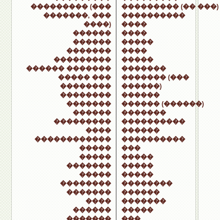
��������� (���
��������� (�� ���)
�������, ���
����������
����)
����
������
����
������
�����
�������
����
���������
�����
������ �������
�������
����� ���
������� (���
��������
������)
��������
������
�������
������ (������)
������
�������
���������
����������
����
������
������������
����������
�����
���
�����
�����
�������
�����
�����
�����
��������
��������
�������
������
����
�������
������
�����
�������
���