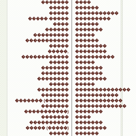
�������
����
�����
������
�����
�����������
����� �����
���������
����
������
������
�������
���������
�����
�����������
������
�����
��������
�����,
��������
������������
����������
�����
�����
�������
�������
�������
�������
��������
��������
�����
�����
��������
��������������
�������
�����������
������� (������
������������
�������
�������������
�����������)
�������
�������
����
����������
�������
����� (�����)
��������
�����
������