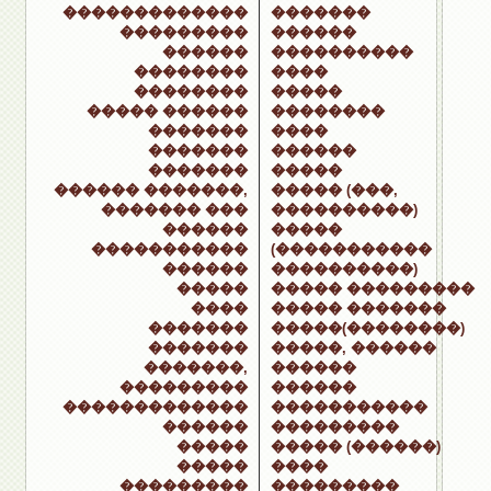
�������������
�������
���������
������
������
����������
��������
����
��������
�����
����� ������
��������
�������
����
�������
������
�������
�����
������ �������,
����� (���,
������� ���
����������)
������
�����
�����������
(�����������
������
����������)
�����
����� ���������
����
����� �������
�������
�����(��������)
�������
�����, ������
�������,
������
���������
������
�������������
�����������
������
���������
�����
����� (������)
�����
����
���������
���������