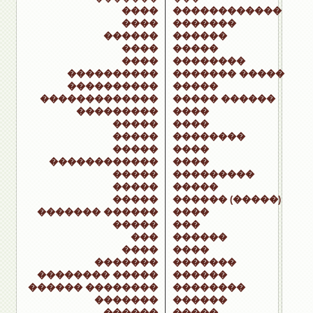
����
������������
����
�������
������
������
����
�����
����
��������
����������
������� �����
����������
�����
�������������
����� ������
���������
����
�����
����
�����
��������
�����
����
������������
����
�����
���������
�����
�����
�����
������ (�����)
������� ������
����
�����
���
���
������
����
����
�������
�������
�������� �����
������
������ ��������
��������
�������
������
������
�����