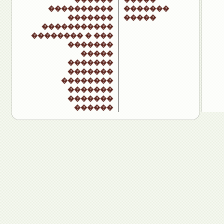
����������
�������
�������
�����
�����������
�������� � ���
�������
�����
�������
�������
��������
�������
�������
������