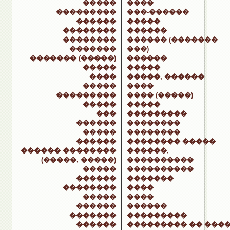
�����
����
���������
���-������
������
�����
��������
������
��������
������ (�������
�������
���)
������� (�����)
������
�����
�����
����
�����, ������
�����
����
���������
���� (�����)
�����
�����
���
���������
������
��������
�����
��������
������
�������� �����
������ ��������
������,
(�����, �����)
����������
�����
����������
������
�������
��������
����
�����
����
������
������
�������
���������
������
��������� �� ���