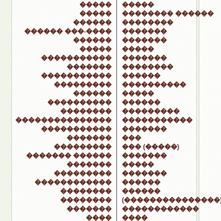
�����
�����
�����
�������� ������
������
��������
������ ���-����
�������
������
�������
�����
�����
�����������
�������
�������
��������
�����������
������
���������
����������
������
�����
����������
������
��������
���������
���������������
�����������
�����������
�������
�������
���
���������
��� (�����)
������� ������
�������
�������
�����
���������
�������
������������
������
��������
������
��������
(���������������
�������
������������
����
����