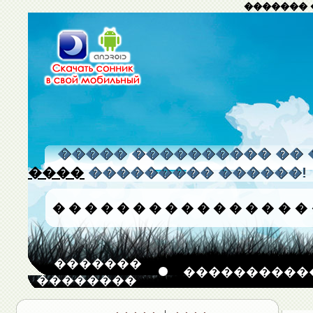
������� 
����� ���������� �� 
����
��������� ������!
�
�
�
�
�
�
�
�
�
�
�
�
�
�
�
�
�������
����������
��������