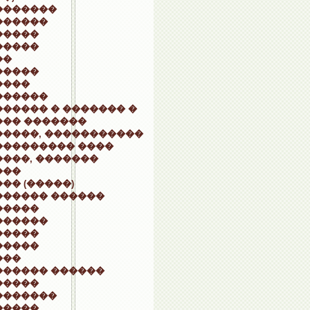
�������
������
�����
�����
��
�����
����
������
����� � ������� �
��� �������
�����, �����������
��������� ����
���, �������
���
�� (�����)
������ ������
�����
������
�����
�����
���
������ ������
�����
�������
�����