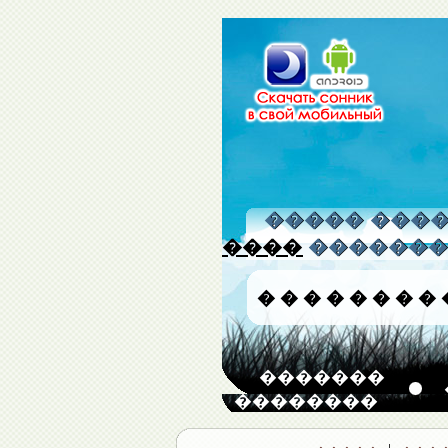
����� �����
����
�������
�
�
�
�
�
�
�
�
�������
��������