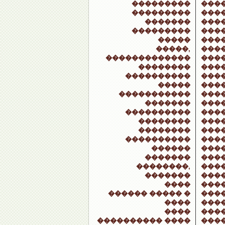
���������
���
���������
���
�������
���
���������
���
�����
����
�����,
���
�������������
���
��������
���
����������
���
�����
���
�����������
���
�������
����
����������
���
��������
���
��������
���
����������
���
������
���
�������
���
��������,
����
�������
���
����
���
������ ����� �
���
����
���
����
���
���������� ����
����