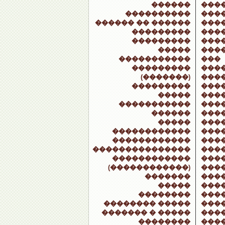
������
���
����������
���
������ �� ������
���
���������
���
���������
���
�����
���
�����������
���
���������
���
(�������)
���
���������
���
�����
���
�����������
���
������
���
�����
���
������������
���
������������
���
���������������
���
������������
���
(������������)
����
�������
���
�����
���
��������
���
�������� �����
���
������� � �����
���
��������
���