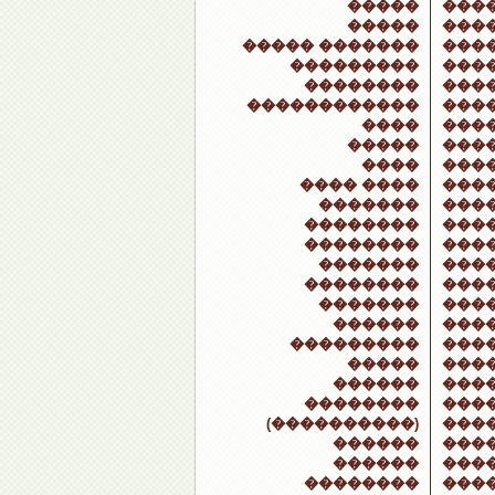
�����
���
�����
���
����� �������
���
���������
���
��������
���
������������
���
����
����
�����
���
����
���
���� ����
���
�������
���
��������
����
��������
���
�������
���
��������
���
�������
���
������
���
���������
���
�����
���
������
���
��������
���
(����������)
���
������
���
������
���
��������
���