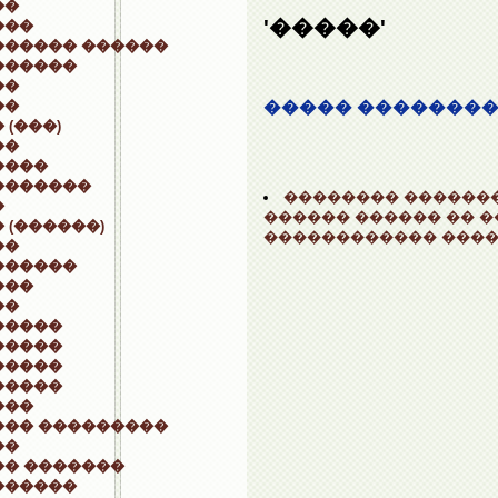
��
'�����'
���
������ ������
������
��
��
����� ��������
 (���)
��
����
�������
�������� �������
�
������ ������ �� 
 (������)
������������ ����
��
������
���
��
�����
�����
�����
�����
���
��� ���������
��
�� �������
������