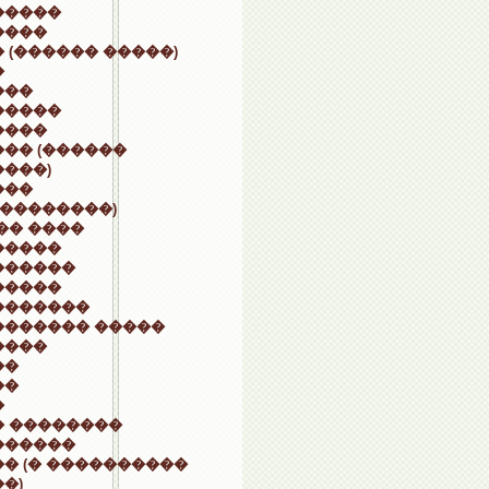
�����
����
 (������ �����)
�
���
�����
����
�� (������
���)
���
(��������)
�� ����
�����
������
�����
�������
������� �����
����
��
��
�
� ��������
������
� (� ����������
�)