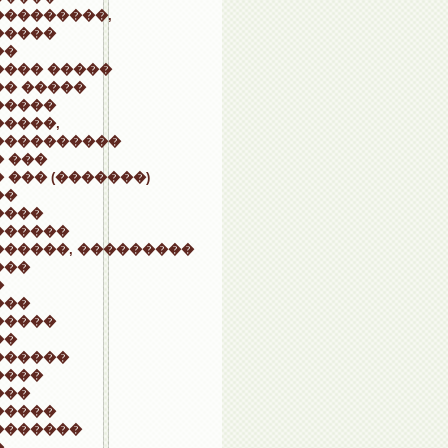
���������,
�����
��
���� �����
�� �����
�����
����,
����������
 ���
 ��� (�������)
��
����
������
������, ���������
���
�
���
�����
��
������
����
���
�����
�������
�