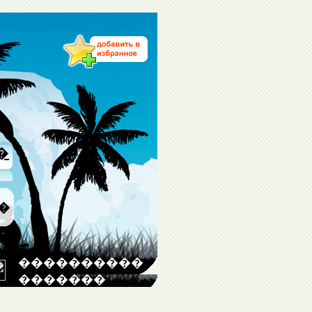
�
�
����������
�������