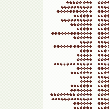
����� ���
���
����������
���
���������� �
����
������
���
����������
���
�������
���
�����
���
�������������
����
������
����
����
���
������ ������
��� 
����
��� 
�����
���
�����
���
������� �����
���
�����
���
�������
���
����
���
����
���
�������
���
�������
���
�������� �����
���
�������������
���
������
����
������
����