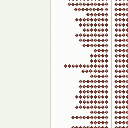
�����������
���
�������� �
���
������
���
���������
���
��������
���
�������
���
���������
����
��������
���
�������
����
����
����
�����
���
�����
���
������������
���
���-����
���
�����
���
��������
���
��������
���
��������
���
���������
���
��������
���
���������
���
�����
���
����������
���
�����
���
����������
���