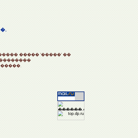
�.
���� ����� '�����' ��
���������
�����.