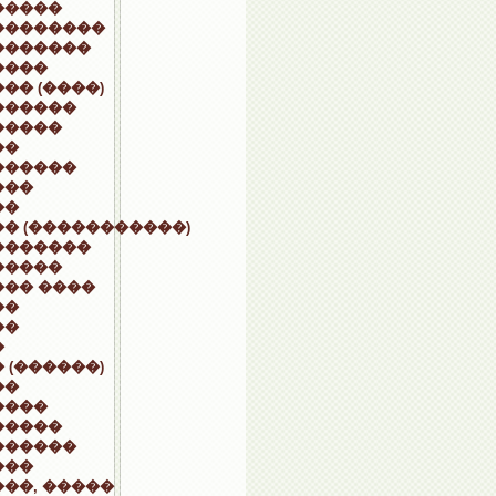
�����
��������
�������
����
�� (����)
������
�����
��
������
���
��
� (�����������)
�������
�����
��� ����
��
��
�
 (������)
��
����
�����
������
���
��, �����