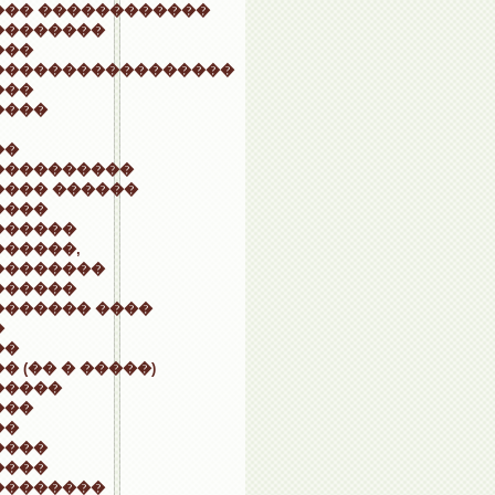
��� ������������
��������
���
�����������������
���
����
��
����������
���� ������
����
������
������,
��������
������
������� ����
�
��
� (�� � �����)
�����
���
��
����
����
��������