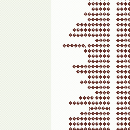
������
���
�����
���
�������
���
������
���
���������
���
����������
���
�����������
���
����
���
������, ������
����
�������
���
������
���
������
���
����������
����
���������
���
������
����
��������
���
������
���
����
���
���� ����
���
�����������
���
(�����)
���
��������
���
�����������
���
�����������
���
�����������
���