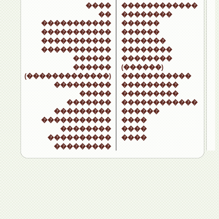
����
������������
��
��������
�����������
������
�����������
������
�����������
�������
�����������
��������
������
��������
������
(������)
(�������������)
�����������
���������
���������
�����
���������
�������
������������
���������
������
�����������
����
��������
����
����������
����
���������