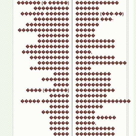
������ (� �����)
�����������
���������
������
������ ������
������ (���-��)
���������
������ ���-
�����������
������
�������������
�����
��������
�����
��������
����������
�����������
����������
������������
����,
����������
����������
��������
�������������
����������
����
����
���������
�������
���������
����
���������
���� (������)
����������
�����
��������
����� �������
��������������
�����
�������
�������
�����
�����
����� �����
�����
�����,
�����
����������
����
����������