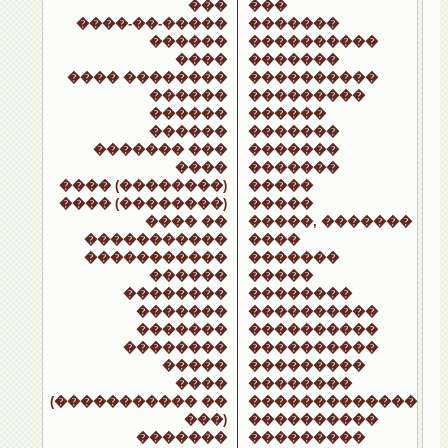
���
���
����-��-�����
�������
������
����������
����
�������
���� ��������
����������
������
���������
������
������
������
�������
������� ���
�������
����
�������
���� (��������)
�����
���� (��������)
�����
���� ��
�����, �������
�����������
����
�����������
�������
������
�����
��������
��������
�������
����������
�������
����������
��������
����������
�����
���������
����
��������
(����������� ��
�������������
���)
����������
�������
���������