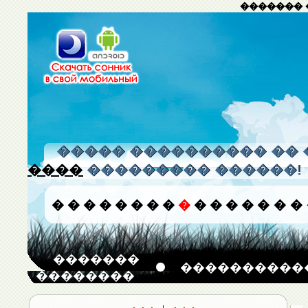
������� 
����� ���������� �� 
����
��������� ������!
�
�
�
�
�
�
�
�
�
�
�
�
�
�
�
�
�������
����������
��������