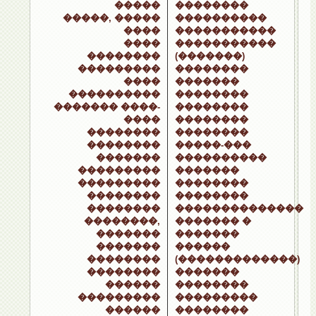
�����
��������
�����, �����
����������
����
�����������
����
�����������
��������
(�������)
���������
��������
����
�������
����������
��������
������� ����-
��������
����
��������
��������
��������
��������
�����-���
�������
����������
���������
�������
���������
��������
��������
��������
��������
��������������
��������,
������� �
�������
�������
�������
������
��������
(�������������)
��������
�������
������
��������
���������
���������
������
��������