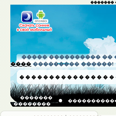
������� 
����� ���������� �� 
����
��������� ������!
�
�
�
�
�
�
�
�
�
�
�
�
�
�
�
�
�������
����������
��������