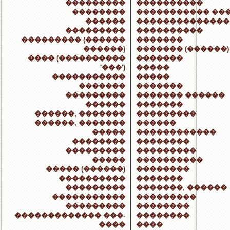
���������
����������
��������
����������� ��
������
��������������
���������
����������
��������� (������
�������
������)
������� (������)
���� (����������
�������
'���')
�����
�����������
�����
�������
�������
���������
������� ������
������
�������
������, �������
���������
������, �������
������
�����
������������
��������
��������
���������
���������
�����
����������
����� (������)
��������
����������
�������
���������
�������, ������
�����������
���������
���������
��������
������������� ���-
��������
����
����