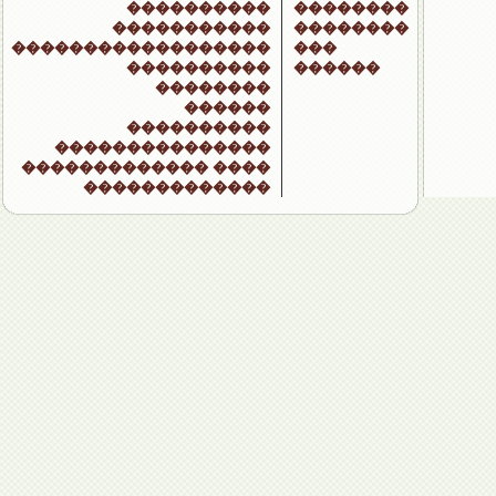
����������
��������
�����������
��������
������������������
���
����������
������
��������
������
����������
���������������
������������� ����
�������������